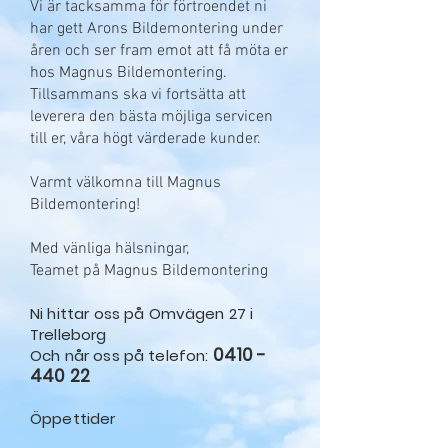
Vi är tacksamma för förtroendet ni
har gett Arons Bildemontering under
åren och ser fram emot att få möta er
hos Magnus Bildemontering.
Tillsammans ska vi fortsätta att
leverera den bästa möjliga servicen
till er, våra högt värderade kunder.
Varmt välkomna till Magnus
Bildemontering!
Med vänliga hälsningar,
Teamet på Magnus Bildemontering
Ni hitt
ar oss på Omvägen 27 i
Trelleborg
0410 -
Och når oss på telefon:
440 22
Öppettider